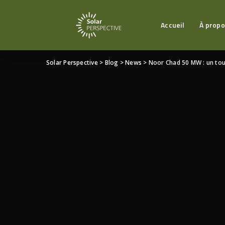
Accueil
À propo
Solar Perspective
>
Blog
>
News
>
Noor Chad 50 MW : un tour