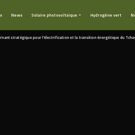
s
News
Solaire photovoltaique
Hydrogène vert
N
nant stratégique pour l’électrification et la transition énergétique du Tcha