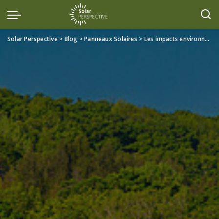
Solar Perspective
>
Blog
>
Panneaux Solaires
>
Les impacts environnementaux des panneaux solaires et comment les minimiser