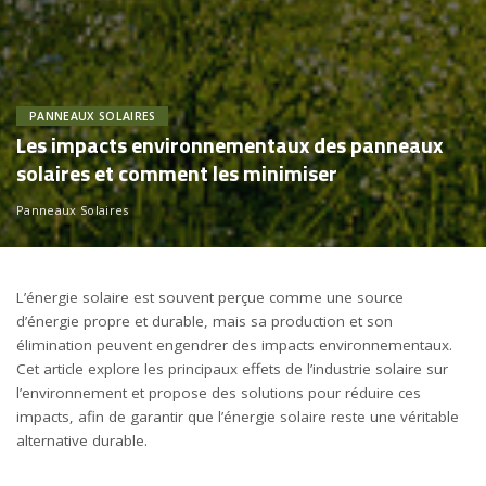
PANNEAUX SOLAIRES
Les impacts environnementaux des panneaux
solaires et comment les minimiser
Panneaux Solaires
L’énergie solaire est souvent perçue comme une source
d’énergie propre et durable, mais sa production et son
élimination peuvent engendrer des impacts environnementaux.
Cet article explore les principaux effets de l’industrie solaire sur
l’environnement et propose des solutions pour réduire ces
impacts, afin de garantir que l’énergie solaire reste une véritable
alternative durable.