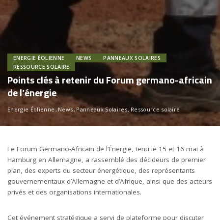
ENERGIE ÉOLIENNE
NEWS
PANNEAUX SOLAIRES
RESSOURCE SOLAIRE
Points clés à retenir du Forum germano-africain
de l’énergie
Energie Éolienne
News
Panneaux Solaires
Ressource solaire
Le Forum Germano-Africain de l’Énergie, tenu le 15 et 16 mai à
Hamburg en Allemagne, a rassemblé des décideurs de premier
plan, des experts du secteur énergétique, des représentants
gouvernementaux d’Allemagne et d’Afrique, ainsi que des acteurs
privés et des organisations internationales.
Cet événement stratégique a servi de plateforme pour discuter