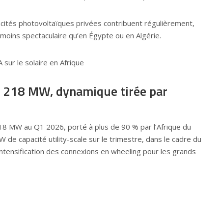
acités photovoltaïques privées contribuent régulièrement,
moins spectaculaire qu’en Égypte ou en Algérie.
 : 218 MW, dynamique tirée par
218 MW au Q1 2026, porté à plus de 90 % par l’Afrique du
 de capacité utility-scale sur le trimestre, dans le cadre du
tensification des connexions en wheeling pour les grands
L’Afrique du Sud avait installé 1,6 GW en 2025 — un record
ique totalisent les 38 MW restants du pôle austral —
 l’utility-scale, mais dont la dynamique s’accélère.