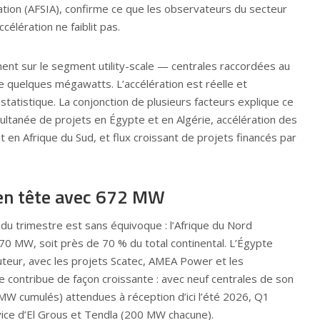
ation (
AFSIA
), confirme ce que les observateurs du secteur
célération ne faiblit pas.
ent sur le segment utility-scale — centrales raccordées au
e quelques mégawatts. L’accélération est réelle et
t statistique. La conjonction de plusieurs facteurs explique ce
ultanée de projets en Égypte et en Algérie, accélération des
en Afrique du Sud, et flux croissant de projets financés par
en tête avec 672 MW
du trimestre est sans équivoque : l’Afrique du Nord
0 MW, soit près de 70 % du total continental. L’Égypte
uteur, avec les projets Scatec, AMEA Power et les
ie contribue de façon croissante : avec neuf centrales de son
W cumulés) attendues à réception d’ici l’été 2026, Q1
vice d’El Grous et Tendla (200 MW chacune).