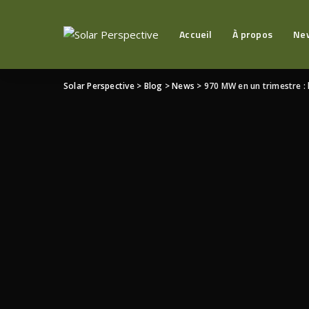
Accueil
À propos
Ne
Solar Perspective
>
Blog
>
News
>
970 MW en un trimestre : 