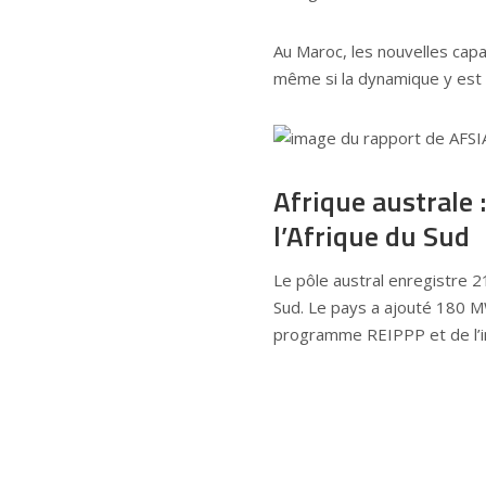
Au Maroc, les nouvelles cap
même si la dynamique y est 
Afrique australe
l’Afrique du Sud
Le pôle austral enregistre 
Sud. Le pays a ajouté 180 MW
programme REIPPP et de l’in
consommateurs industriels. 
national.
Zimbabwe, Zambie et Mozamb
marchés encore émergents sur