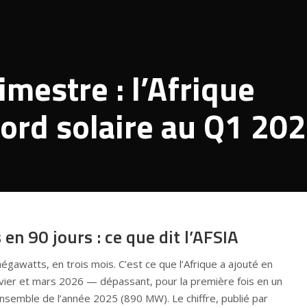
mestre : l’Afrique
cord solaire au Q1 20
en 90 jours : ce que dit l’AFSIA
gawatts, en trois mois. C’est ce que l’Afrique a ajouté en
janvier et mars 2026 — dépassant, pour la première fois en un
’ensemble de l’année 2025 (890 MW). Le chiffre, publié par