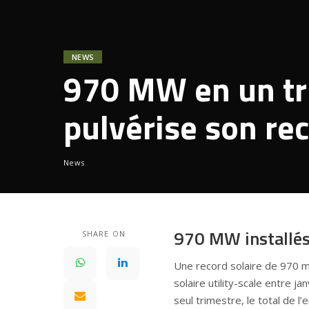
NEWS
970 MW en un tri
pulvérise son re
News
970 MW installés 
SHARE ON
Une record solaire de 970 mé
solaire utility-scale entre 
seul trimestre, le total de l