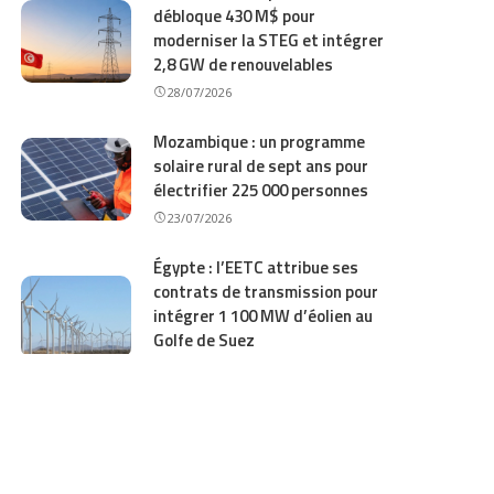
débloque 430 M$ pour
moderniser la STEG et intégrer
2,8 GW de renouvelables
28/07/2026
Mozambique : un programme
solaire rural de sept ans pour
électrifier 225 000 personnes
23/07/2026
Égypte : l’EETC attribue ses
contrats de transmission pour
intégrer 1 100 MW d’éolien au
Golfe de Suez
20/07/2026
Botswana : Lucara lance un
appel à partenaire pour 30 MWp
solaire et 20 MW de stockage à
la mine de Karowe