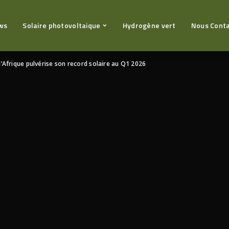
ws
Solaire photovoltaique
Hydrogène vert
Nous Cont
l’Afrique pulvérise son record solaire au Q1 2026