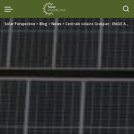
Solar Perspective
>
Blog
>
News
>
Centrale solaire Graspan : ENGIE Africa met en service 75 MW solaires stratégiques en Afrique du Sud