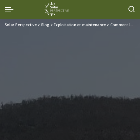
Solar Perspective
>
Blog
>
Exploitation et maintenance
>
Comment les Microfissures Affectent la Performance des Panneaux Solaires