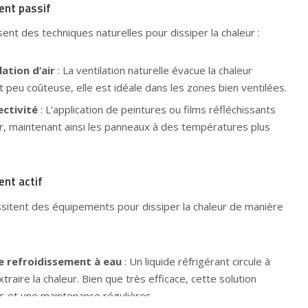
ent passif
ent des techniques naturelles pour dissiper la chaleur :
ation d’air
: La ventilation naturelle évacue la chaleur
t peu coûteuse, elle est idéale dans les zones bien ventilées.
ectivité
: L’application de peintures ou films réfléchissants
ur, maintenant ainsi les panneaux à des températures plus
ent actif
itent des équipements pour dissiper la chaleur de manière
e refroidissement à eau
: Un liquide réfrigérant circule à
raire la chaleur. Bien que très efficace, cette solution
s et une maintenance régulières.