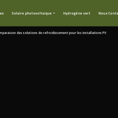
ws
Solaire photovoltaique
Hydrogène vert
Nous Cont
paraison des solutions de refroidissement pour les installations PV