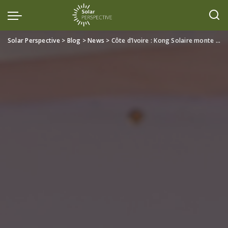
Solar Perspective
>
Blog
>
News
>
Côte d’Ivoire : Kong Solaire monte en chantier — 50 MWc dans le Tchologo, AXIAN Energy et InfraCo Africa à la manœuvre