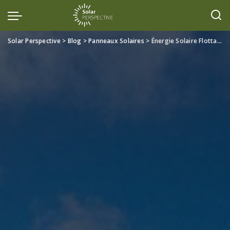
Solar Perspective
>
Blog
>
Panneaux Solaires
>
Énergie Solaire Flottante : Vers une Nouvelle Dimension de la Transition Énergétique