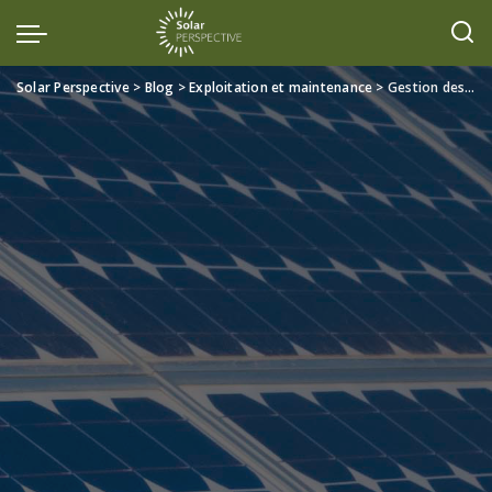
Solar Perspective
>
Blog
>
Exploitation et maintenance
>
Gestion des Risques dans les Projets Solaires : Stratégies et Meilleures Pratiques