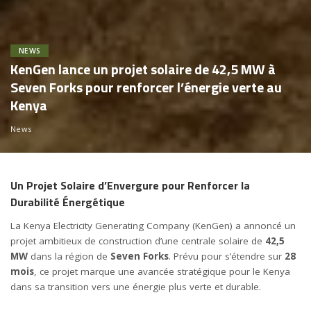
NEWS
KenGen lance un projet solaire de 42,5 MW à
Seven Forks pour renforcer l’énergie verte au
Kenya
News
Un Projet Solaire d’Envergure pour Renforcer la
Durabilité Énergétique
La Kenya Electricity Generating Company (KenGen) a annoncé un
projet ambitieux de construction d’une centrale solaire de
42,5
MW
dans la région de
Seven Forks
. Prévu pour s’étendre sur
28
mois
, ce projet marque une avancée stratégique pour le Kenya
dans sa transition vers une énergie plus verte et durable.