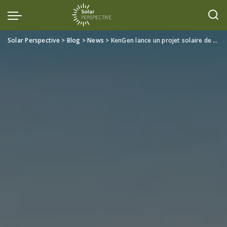
Solar Perspective
>
Blog
>
News
>
KenGen lance un projet solaire de 42,5 MW à Seven Forks pour renforcer l’énergie verte au Kenya