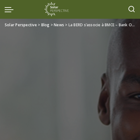
Solar Perspective
>
Blog
>
News
>
La BERD s’associe à BMCE – Bank Of Africa pour renforcer le financement vert au Maroc