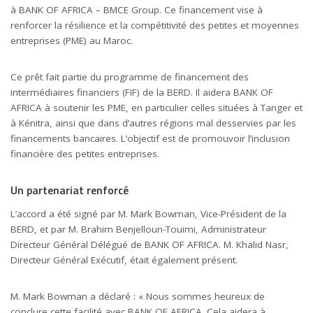
à BANK OF AFRICA – BMCE Group. Ce financement vise à
renforcer la résilience et la compétitivité des petites et moyennes
entreprises (PME) au Maroc.
Ce prêt fait partie du programme de financement des
intermédiaires financiers (FIF) de la BERD. Il aidera BANK OF
AFRICA à soutenir les PME, en particulier celles situées à Tanger et
à Kénitra, ainsi que dans d’autres régions mal desservies par les
financements bancaires. L’objectif est de promouvoir l’inclusion
financière des petites entreprises.
Un partenariat renforcé
handsome african businessman with group of businesspeople on
L’accord a été signé par M. Mark Bowman, Vice-Président de la
background
BERD, et par M. Brahim Benjelloun-Touimi, Administrateur
Directeur Général Délégué de BANK OF AFRICA. M. Khalid Nasr,
Directeur Général Exécutif, était également présent.
M. Mark Bowman a déclaré : « Nous sommes heureux de
conclure cette facilité avec BANK OF AFRICA. Cela aidera à