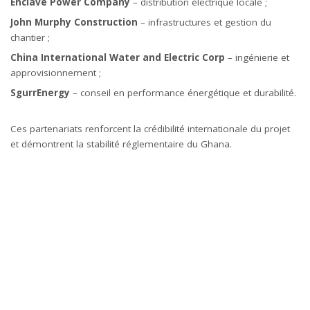
Enclave Power Company
– distribution électrique locale ;
John Murphy Construction
– infrastructures et gestion du
chantier ;
China International Water and Electric Corp
– ingénierie et
approvisionnement ;
SgurrEnergy
– conseil en performance énergétique et durabilité.
Ces partenariats renforcent la crédibilité internationale du projet
et démontrent la stabilité réglementaire du Ghana.
Lire Aussi
:
IFC – World Bank Group : Renewable Energy
Investments in Africa
Vers une Afrique solaire et compétitive
Avec le parc solaire d’Agortor au Ghana, le pays devient un acteur
majeur de la transition énergétique africaine. En produisant 1 000