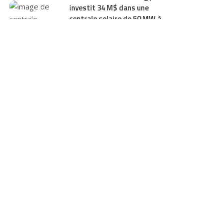
investit 34 M$ dans une
centrale solaire de 50 MW à
Savannah
05/08/2026
Zimbabwe : la première phase du
projet solaire flottant de 600
MW sur le lac Kariba proche du
financial close
04/08/2026
Rapport IEA : l’Afrique n’attire
que 3 % des investissements
mondiaux dans l’énergie propre
29/07/2026
Tunisie : la Banque mondiale
débloque 430 M$ pour
moderniser la STEG et intégrer
2,8 GW de renouvelables