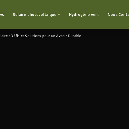
ws
Solaire photovoltaique
Hydrogène vert
Nous Cont
aire : Défis et Solutions pour un Avenir Durable