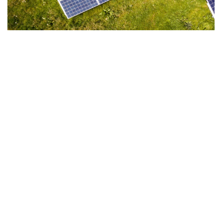
Le symbole d’une souveraineté énergétique
africaine
En signant un PPA (Power Purchase Agreement) de 25 ans avec la
Senelec, dont ERS détient 49 % du capital, le Sénégal démontre
une nouvelle dynamique :
celle d’une Afrique qui conçoit, finance et gère ses propres
ressources énergétiques.