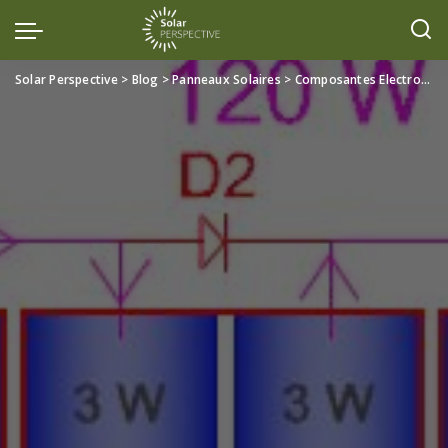
Solar Perspective
>
Blog
>
Panneaux Solaires
>
Composantes Electroniques