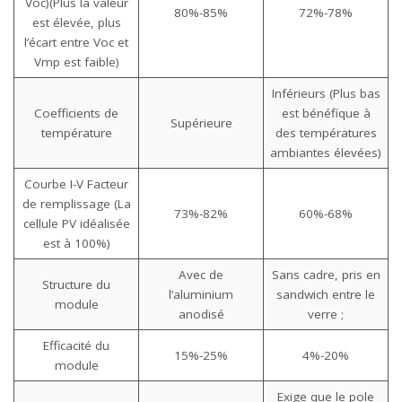
Voc)(Plus la valeur
80%-85%
72%-78%
est élevée, plus
l’écart entre Voc et
Vmp est faible)
Inférieurs (Plus bas
Coefficients de
est bénéfique à
Supérieure
température
des températures
ambiantes élevées)
Courbe I-V Facteur
de remplissage (La
73%-82%
60%-68%
cellule PV idéalisée
est à 100%)
Avec de
Sans cadre, pris en
Structure du
l’aluminium
sandwich entre le
module
anodisé
verre ;
Efficacité du
15%-25%
4%-20%
module
Exige que le pole