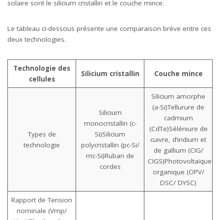
solaire sont le silicium cristallin et le couche mince.
Le tableau ci-dessous présente une comparaison brève entre ces
deux technologies.
Technologie des
Silicium cristallin
Couche mince
cellules
Silicium amorphe
(a-Si)Tellurure de
Silicium
cadmium
monocristallin (c-
(CdTe)Séléniure de
Types de
Si)Silicium
cuivre, d’indium et
technologie
polycristallin (pc-Si/
de gallium (CIG/
mc-Si)Ruban de
CIGS)Photovoltaïque
cordes
organique (OPV/
DSC/ DYSC)
Rapport de Tension
nominale (Vmp/