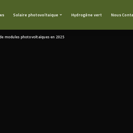
ws
Solaire photovoltaique
Hydrogène vert
Nous Cont
 de modules photovoltaïques en 2025