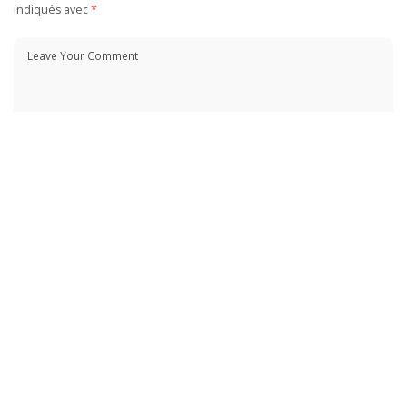
indiqués avec
*
Enregistrer mon nom, mon e-mail et mon site dans le navigateur pour
mon prochain commentaire.