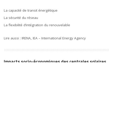
La capacité de transit énergétique
La sécurité du réseau
La flexibilité d’intégration du renouvelable
Lire aussi :
IRENA, IEA – International Energy Agency
Impacts socio-économiques des centrales solaires
en Algérie
Les retombées des centrales solaires en Algérie ne se limitent
pas à la production d’électricité. Elles s’étendent aussi au
développement économique et social.
Amélioration de l’accès à l’énergie
693 établissements (établissements scolaires, universités, centres