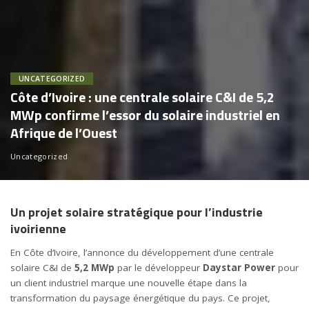
UNCATEGORIZED
Côte d’Ivoire : une centrale solaire C&I de 5,2
MWp confirme l’essor du solaire industriel en
Afrique de l’Ouest
Uncategorized
Un projet solaire stratégique pour l’industrie
ivoirienne
En Côte d’Ivoire, l’annonce du développement d’une centrale
solaire C&I de
5,2 MWp
par le développeur
Daystar Power
pour
un client industriel marque une nouvelle étape dans la
transformation du paysage énergétique du pays. Ce projet,