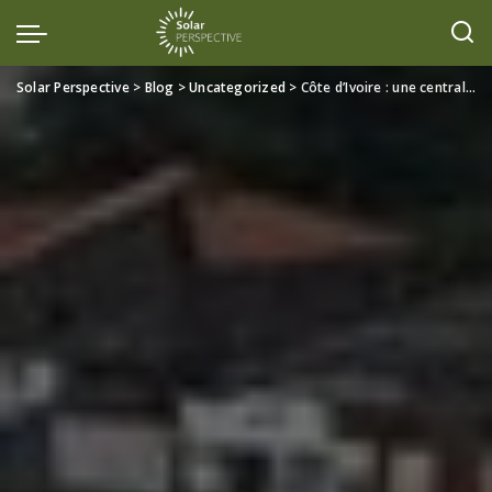
Solar Perspective
>
Blog
>
Uncategorized
>
Côte d’Ivoire : une centrale solaire C&I de 5,2 MWp confirme l’essor du solaire industriel en Afrique de l’Ouest