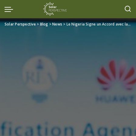
Solar Perspective
>
Blog
>
News
>
Le Nigeria Signe un Accord avec la Chine pour un Centre de Simulation et de Standardisation des Mini-Réseaux