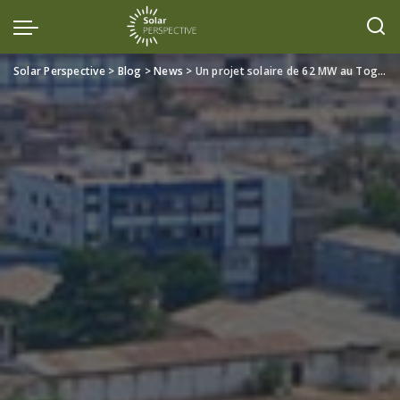
Solar Perspective
>
Blog
>
News
>
Un projet solaire de 62 MW au Togo franchit un cap décisif grâce à la garantie d’ATIDI