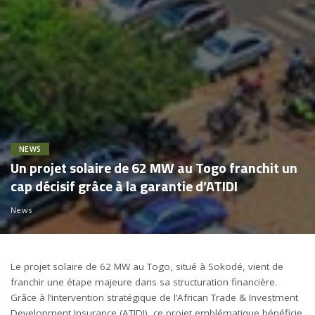
NEWS
Un projet solaire de 62 MW au Togo franchit un
cap décisif grâce à la garantie d’ATIDI
News
Le projet solaire de 62 MW au Togo, situé à
Sokodé
, vient de
franchir une étape majeure dans sa structuration financière.
Grâce à l’intervention stratégique de l’
African Trade & Investment
Development Insurance
(ATIDI), ce projet emblématique bénéficie