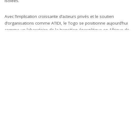
isolées.
Avec l’implication croissante d’acteurs privés et le soutien
d’organisations comme ATIDI, le Togo se positionne aujourd’hui
comme un laboratoire de la transition énergétique en Afrique de
l’Ouest.
Une dynamique à consolider
La garantie apportée par ATIDI au projet solaire de 62 MW à
Sokodé illustre parfaitement l’importance des mécanismes
innovants pour soutenir la transition énergétique africaine. En
sécurisant les flux financiers et en réduisant le risque perçu, de
tels instruments permettent d’accélérer le développement d’un
potentiel solaire encore largement inexploité.
Dans un contexte marqué par l’urgence climatique et les besoins
croissants en électricité, ce type de projet constitue une réponse
concrète, durable et reproductible à l’échelle régionale.