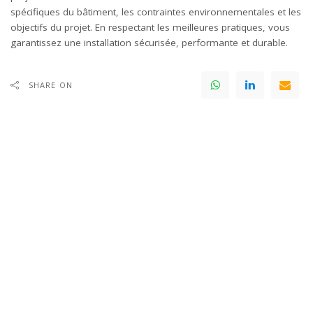
spécifiques du bâtiment, les contraintes environnementales et les
objectifs du projet. En respectant les meilleures pratiques, vous
garantissez une installation sécurisée, performante et durable.
SHARE ON
Leave a Reply
Votre adresse e-mail ne sera pas publiée.
Les champs obligatoires sont
indiqués avec
*