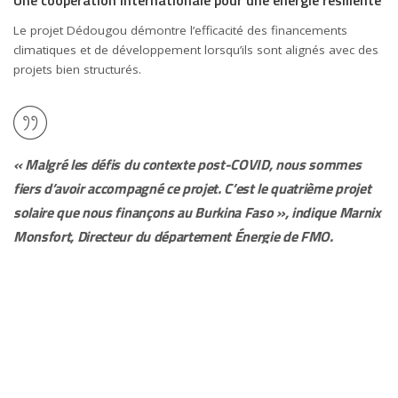
Une coopération internationale pour une énergie résiliente
Le projet Dédougou démontre l’efficacité des financements
climatiques et de développement lorsqu’ils sont alignés avec des
projets bien structurés.
« Malgré les défis du contexte post-COVID, nous sommes
fiers d’avoir accompagné ce projet. C’est le quatrième projet
solaire que nous finançons au Burkina Faso », indique Marnix
Monsfort, Directeur du département Énergie de FMO.
Cette approche de long terme renforce la capacité du Burkina
Faso à répondre à ses besoins énergétiques tout en stimulant le
développement économique local.
Un exemple à suivre pour l’Afrique de l’Ouest