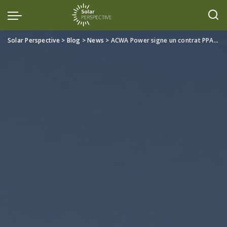
Solar Perspective
>
Blog
>
News
>
ACWA Power signe un contrat PPA pour un parc éolien de 2 GW en Égypte