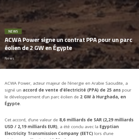
NEWS
ACWA Power signe un contrat PPA pour un parc
éolien de 2 GW en Égypte
News
ACWA Power, acteur majeur de l’énergie en Arabie Saoudite, a
signé un
accord de vente d’électricité (PPA) de 25 ans
pour
le développement d’un parc éolien de
2 GW à Hurghada, en
Égypte
.
Cet accord, d’une valeur de
8,6 milliards de SAR (2,29 milliards
USD / 2,19 milliards EUR)
, a été conclu avec la
Egyptian
Electricity Transmission Company (EETC)
lors d’une