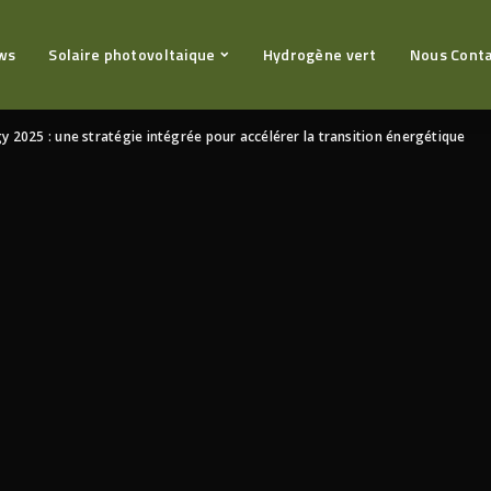
ws
Solaire photovoltaique
Hydrogène vert
Nous Cont
y 2025 : une stratégie intégrée pour accélérer la transition énergétique