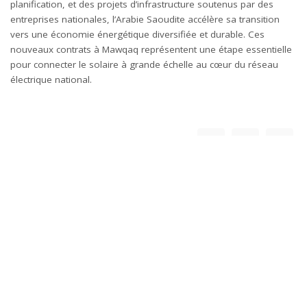
planification, et des projets d’infrastructure soutenus par des
entreprises nationales, l’Arabie Saoudite accélère sa transition
vers une économie énergétique diversifiée et durable. Ces
nouveaux contrats à Mawqaq représentent une étape essentielle
pour connecter le solaire à grande échelle au cœur du réseau
électrique national.
SHARE ON
Leave a Reply
Votre adresse e-mail ne sera pas publiée.
Les champs obligatoires sont
indiqués avec
*