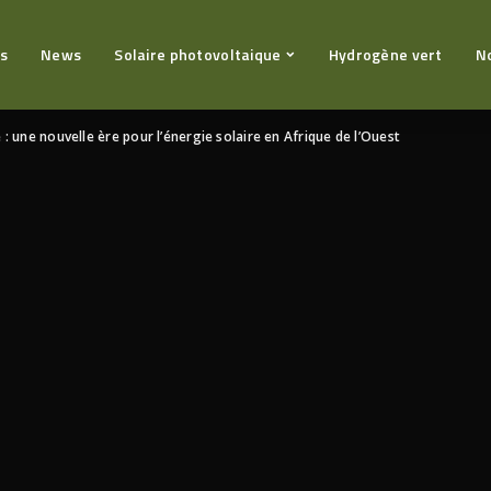
s
News
Solaire photovoltaique
Hydrogène vert
N
 : une nouvelle ère pour l’énergie solaire en Afrique de l’Ouest