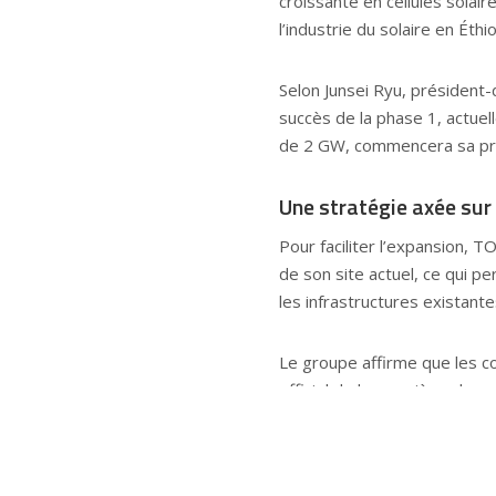
croissante en cellules sola
l’industrie du solaire en Éthio
Selon Junsei Ryu, président
succès de la phase 1, actuel
de 2 GW, commencera sa pr
Une stratégie axée sur l
Pour faciliter l’expansion, 
de son site actuel, ce qui pe
les infrastructures existante
Le groupe affirme que les 
officiel de la première phas
jouer un rôle majeur dans le
carbone de sa chaîne de pro