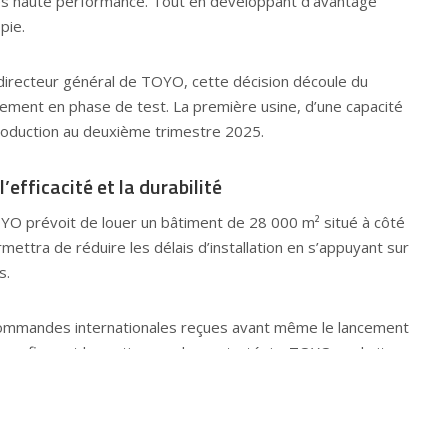
ires haute performance. Tout en développant d’avantage
pie.
-directeur général de TOYO, cette décision découle du
lement en phase de test. La première usine, d’une capacité
oduction au deuxième trimestre 2025.
’efficacité et la durabilité
TOYO prévoit de louer un bâtiment de 28 000 m² situé à côté
rmettra de réduire les délais d’installation en s’appuyant sur
s.
commandes internationales reçues avant même le lancement
e confirment la pertinence de sa stratégie. TOYO souhaite
 secteur solaire mondial tout en réduisant l’empreinte
duction.